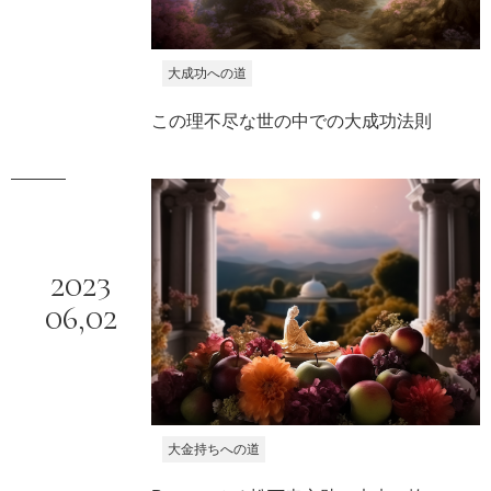
大成功への道
この理不尽な世の中での大成功法則
2023
06,
02
大金持ちへの道