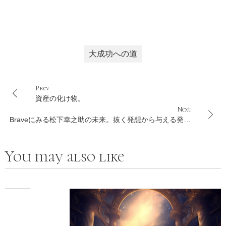
大成功への道
Prev
資産の化け物。
Next
Braveにみる松下幸之助の未来。抜く発想から与える発想
への転機。
You may also like